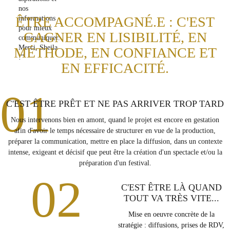
nos
ÊTRE ACCOMPAGNÉ.E : C'EST
informations
pour mieux
GAGNER EN LISIBILITÉ, EN
communiquer.
Merci, Sheila
MÉTHODE, EN CONFIANCE ET
!"
EN EFFICACITÉ.
01
C'EST ÊTRE PRÊT ET NE PAS ARRIVER TROP TARD
Nous intervenons bien en amont, quand le projet est encore en gestation
afin d'avoir le temps nécessaire de structurer en vue de la production,
préparer la communication, mettre en place la diffusion, dans un contexte
intense, exigeant et décisif que peut être la création d'un spectacle et/ou la
préparation d'un festival.
02
C'EST ÊTRE LÀ QUAND
TOUT VA TRÈS VITE...
Mise en oeuvre concrète de la
stratégie : diffusions, prises de RDV,