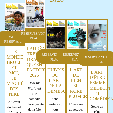
RÉSERVEZ VOTRE
DATES ET
PLACE
RÉSERVATION
LAURÉAT
LE
TREMPLIN
RÉSERVEZ VOTRE
RÉSERVEZ VOTRE
MONDE
RÉSERVEZ VOTRE
DRAMA
PLACE
PLACE
BRÛLE
PLACE
QUEEN-
ET
HUBRIS
L'ART
FACTORY
L'ART
MOI,
OU
DE
2026
D'ÊTRE
JE
L'ART
BIEN
FEMME,
M'ACHÈTE
Heal the
DE LA
SE
MÉDECIN
DES
World
est
DÉMESURE
FAIRE
ET
NIKE
une
PLUMER
COMÉDIE
Sans
comédie
Au cœur
hésitation,
L’histoire
dérangeante
Seule en
du travail
nous
ubuesque
,
de la
Cie
scène,
d'Anturia