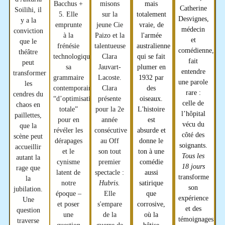
misons
mais
Bacchus +
Catherine
Soilihi, il
sur la
totalement
5
. Elle
Desvignes
,
y a la
jeune
Cie
vraie, de
emprunte
médecin
conviction
Paizo
et la
l'armée
à la
et
que
le
talentueuse
australienne
frénésie
comédienne,
théâtre
Clara
qui se fait
technologique
fait
peut
Jauvart-
plumer en
sa
entendre
transformer
Lacoste
.
1932 par
grammaire
une parole
les
Clara
des
contemporaine
rare :
cendres du
présente
oiseaux.
“d’optimisation
celle de
chaos en
pour la 2e
L'histoire
totale”
l’hôpital
paillettes,
année
est
pour en
vécu du
que la
consécutive
absurde et
révéler les
côté des
scène peut
au Off
donne le
dérapages
soignants.
accueillir
son tout
ton à une
et le
Tous les
autant la
premier
comédie
cynisme
18 jours
rage que
spectacle :
aussi
latent de
transforme
la
Hubris.
satirique
notre
son
jubilation.
Elle
que
époque
–
expérience
Une
s'empare
corrosive,
et poser
et des
question
de la
où
la
une
témoignages
traverse