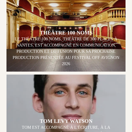
THÉÂTRE 100 NOMS
LE THÉÂTRE 100 NOMS, THÉÂTRE DE 300 PLACES À
NANTES, EST ACCOMPAGNÉ EN COMMUNICATION,
PRODUCTION ET DIFFUSION POUR SA PROCHAINE
PRODUCTION PRÉSENTÉE AU FESTIVAL OFF AVIGNON
2026
TOM LEVY WATSON
TOM EST ACCOMPAGNÉ À L'ÉCRITURE, À LA