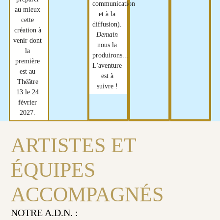
communication
au mieux
et à la
cette
diffusion).
création à
Demain
venir dont
nous la
la
produirons....
première
L'aventure
est au
est à
Théâtre
suivre !
13 le 24
février
2027.
ARTISTES ET
ÉQUIPES
ACCOMPAGNÉS
NOTRE A.D.N. :