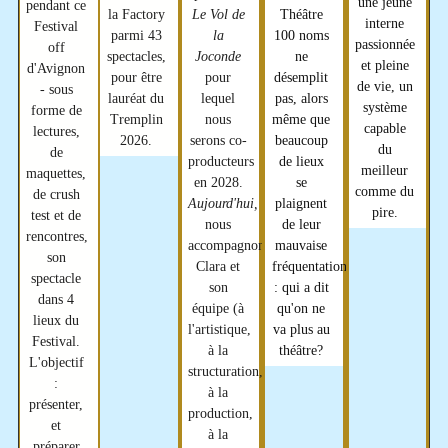
une jeune
pendant ce
Le Vol de
Théâtre
la Factory
interne
Festival
la
100 noms
parmi 43
passionnée
off
Joconde
ne
spectacles,
et pleine
d'Avignon
pour
désemplit
pour être
de vie, un
- sous
lequel
pas, alors
lauréat du
système
forme de
nous
même que
Tremplin
capable
lectures
,
serons co-
beaucoup
2026.
du
de
producteurs
de lieux
meilleur
maquettes
,
en 2028.
se
comme du
de
crush
Aujourd'hui,
plaignent
pire.
test
et de
nous
de leur
rencontres
,
accompagnons
mauvaise
son
Clara et
fréquentation
spectacle
son
: qui a dit
dans 4
équipe (à
qu'on ne
lieux du
l'artistique,
va plus au
Festival.
à la
théâtre?
L'objectif
structuration,
:
à la
présenter,
production,
et
à la
préparer