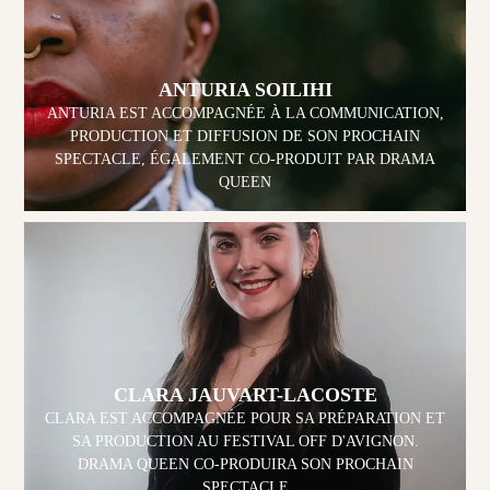
ANTURIA SOILIHI
ANTURIA EST ACCOMPAGNÉE À LA COMMUNICATION,
PRODUCTION ET DIFFUSION DE SON PROCHAIN
SPECTACLE, ÉGALEMENT CO-PRODUIT PAR DRAMA
QUEEN
CLARA JAUVART-LACOSTE
CLARA EST ACCOMPAGNÉE POUR SA PRÉPARATION ET
SA PRODUCTION AU FESTIVAL OFF D'AVIGNON.
DRAMA QUEEN CO-PRODUIRA SON PROCHAIN
SPECTACLE