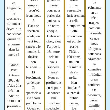
guerre de
bêtise
question
de
en
Troie
d’hier
simple :
soignants
filigranne
pour nous
ressemble
jusqu’où
en un
le
parler des
furieusement
irons-nous
récit
spectacle :
puissants
à celle
?
tragico-
comment
de notre
d’aujourd’hui.
Dans ce
comique
devenir un
époque...
Cette
spectacle
qui révèle
coquelicot
Hubris en
production
acide
, on
ce que
quand on
Grec, c'est
est portée
veut tout
nous
a poussé
l'art de la
par
le
sauver : le
côtoyons
dans la
démesure,
Théâtre
monde, le
tous sans
merde ?
cela ne
100 noms
,
théâtre,
vraiment
vous
un lieu
son
le
Grand
rappelle
qui mérite
business…
connaître
Prix
rien ?
de s'y
Et
: l’hôpital
Artcena
Nous en
arrêter :
forcément,
et ses
2025 de
profiterons
bien
ça dérape.
coulisses.
l'Aide à la
aussi pour
implanté
Ce
On
création,
annoncer
auprès du
spectacle a
découvre,
Anturia
leur
public
été choisi
avec
SOILIHI
prochain
nantais,
par Drama
Camille,
présente -
spectacle :
Le
Queen et