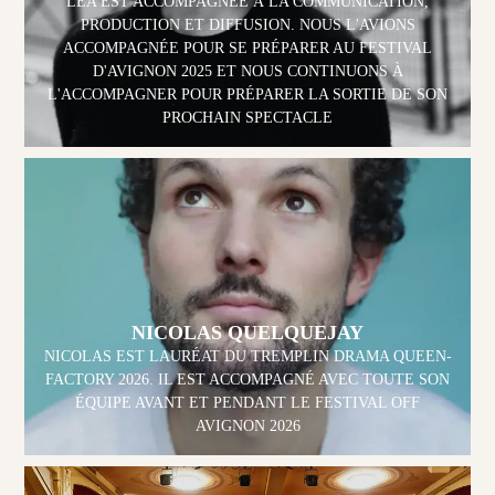
LÉA EST ACCOMPAGNÉE À LA COMMUNICATION,
PRODUCTION ET DIFFUSION. NOUS L'AVIONS
ACCOMPAGNÉE POUR SE PRÉPARER AU FESTIVAL
D'AVIGNON 2025 ET NOUS CONTINUONS À
L'ACCOMPAGNER POUR PRÉPARER LA SORTIE DE SON
PROCHAIN SPECTACLE
NICOLAS QUELQUEJAY
NICOLAS EST LAURÉAT DU TREMPLIN DRAMA QUEEN-
FACTORY 2026. IL EST ACCOMPAGNÉ AVEC TOUTE SON
ÉQUIPE AVANT ET PENDANT LE FESTIVAL OFF
AVIGNON 2026