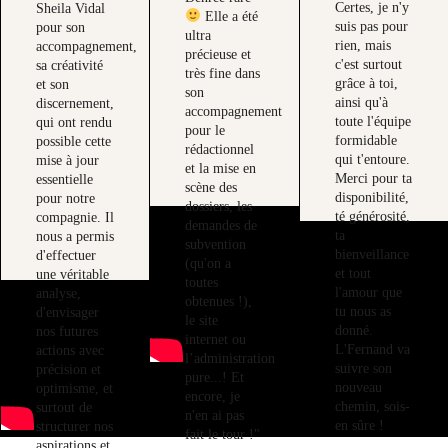
Certes, je n'y
Sheila Vidal
Elle a été
suis pas pour
pour son
ultra
rien, mais
accompagnement,
précieuse et
c'est surtout
sa créativité
très fine dans
grâce à toi,
et son
son
ainsi qu'à
discernement,
accompagnement
toute l'équipe
qui ont rendu
pour le
formidable
possible cette
rédactionnel
qui t'entoure.
mise à jour
et la mise en
Merci pour ta
essentielle
scène des
disponibilité,
pour notre
dossiers, les
té générosité,
compagnie. Il
demandes de
ta
nous a permis
subvention
bienveillance
d'effectuer
(qu'on a
et tout
une véritable
toutes
l'amour que
analyse,
obtenues !),
tu nous as
d'envisager
le site
donné.
nos futures
internet ou
L'Fernand va
actions avec
l’administration
suivre son
précision et
pure...! Et
nouveau
optimisme, et
encore, je
chemin, sois-
surtout de
n'en ai pas
en sûre !
structurer nos
fait le tour !"
aspirations et